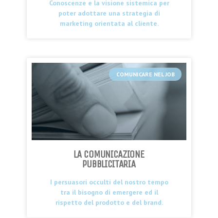
Conoscenze e la visione sistemica per
poter adottare una strategia di
marketing orientata al cliente.
COMUNICARE NEL JOB
LA COMUNICAZIONE
PUBBLICITARIA
I persuasori occulti del nostro tempo
tra il bisogno di emergere ed il
rispetto del prodotto e del brand.